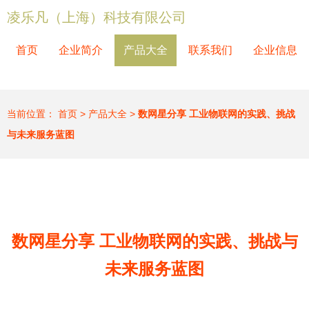
凌乐凡（上海）科技有限公司
首页
企业简介
产品大全
联系我们
企业信息
当前位置：
首页
>
产品大全
>
数网星分享 工业物联网的实践、挑战
与未来服务蓝图
数网星分享 工业物联网的实践、挑战与
未来服务蓝图