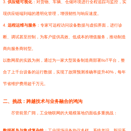
3.
供应链可视化
：对货物、车辆、仓储环境进行全程追踪与监控，实
现供应链端到端的透明化管理，增强韧性与响应速度。
4.
远程运维与服务
：专家可远程访问设备数据与虚拟界面，进行诊
断、调试甚至控制，为客户提供高效、低成本的增值服务，推动制造
商向服务商转型。
以数网星的实践为例，通过为一家大型装备制造商部署IIoT平台，整
合了上千台设备的运行数据，实现了故障预测准确率提升40%，每年
节省维护费用超千万元。
二、挑战：跨越技术与业务融合的鸿沟
尽管前景广阔，工业物联网的大规模落地仍面临多重挑战：
数据孤岛与集成复杂性
：工业现场设备协议多样、系统老旧，新旧系