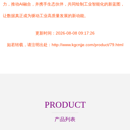
力，推动AI融合，并携手生态伙伴，共同绘制工业智能化的新蓝图，
让数据真正成为驱动工业高质量发展的新动能。
更新时间：2026-08-08 09:17:26
如若转载，请注明出处：http://www.kgcnjje.com/product/79.html
PRODUCT
产品列表