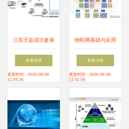
江苏天益成功参展
物联网基础与应用
中国国际物联网博
开启万物互联新时
查看详情
查看详情
览会 物联网应用服
代
更新时间：2026-08-08
更新时间：2026-08-08
11:59:26
11:51:08
务引关注